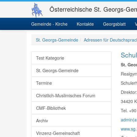
Österreichische St. Georgs-Gem
Gemeinde - Kirche
Kontakte
Georgsblatt
V
St. Georgs-Gemeinde
Adressen für Deutschsprac
Schul
Test Kategorie
St. Geo
St. Georgs-Gemeinde
Realgym
Termine
Schuler
Direkto
Christlich-Muslimisches Forum
34420 Ka
CMF-Bibliothek
Tel. +9
admin(at
Archiv
www.sg.
Vinzenz-Gemeinschaft