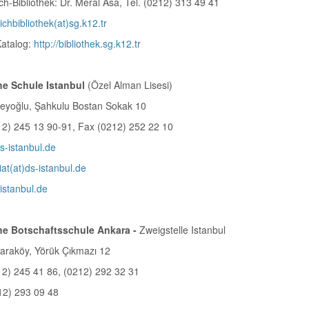
ch-Bibliothek: Dr. Meral Asa, Tel. (0212) 313 49 41
ichbibliothek(at)sg.k12.tr
Katalog:
http://bibliothek.sg.k12.tr
e Schule Istanbul
(Özel Alman Lisesi)
eyoğlu, Şahkulu Bostan Sokak 10
212) 245 13 90-91, Fax (0212) 252 22 10
ds-istanbul.de
iat(at)ds-istanbul.de
istanbul.de
e Botschaftsschule Ankara -
Zweigstelle Istanbul
araköy, Yörük Çıkmazı 12
12) 245 41 86, (0212) 292 32 31
212) 293 09 48