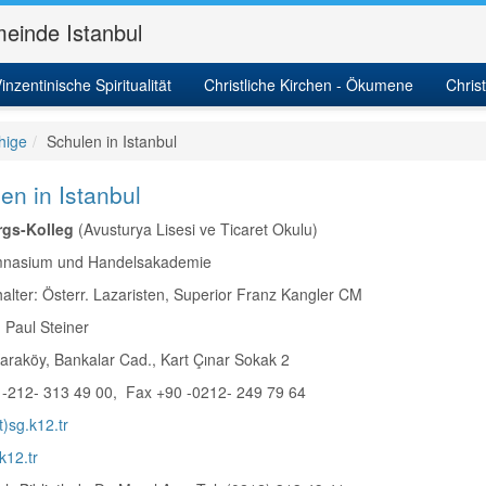
einde Istanbul
inzentinische Spiritualität
Christliche Kirchen - Ökumene
Chris
hige
Schulen in Istanbul
en in Istanbul
rgs-Kolleg
(Avusturya Lisesi ve Ticaret Okulu)
nasium und Handelsakademie
halter: Österr. Lazaristen, Superior Franz Kangler CM
r: Paul Steiner
raköy, Bankalar Cad., Kart Çınar Sokak 2
0 -212- 313 49 00, Fax +90 -0212- 249 79 64
)sg.k12.tr
k12.tr