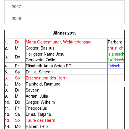
2007
2006
Jänner 2013
1.
Di
Maria Gottesmutter,
Weltfriedenstag
Farben:
2.
Mi
Gregor, Basilius
christlich
Heiligster Name Jesu
islamisch
3.
Do
Genovefa, Odilo
/
türkisch
4.
Fr
Elisabeth Anna Seton FC
j
üdisch
5.
Sa
Emilia, Simeon
6.
So
Erscheinung des Herrn
7.
Mo
Rainhold, Raimund
8.
Di
Severin
9.
Mi
Adrian, Julia
10.
Do
Gregor, Wilhelm
11.
Fr
Theodosius
12.
Sa
Ernst, Tatjana
13.
So
Taufe des Herrn
14.
Mo
Rainer, Felix