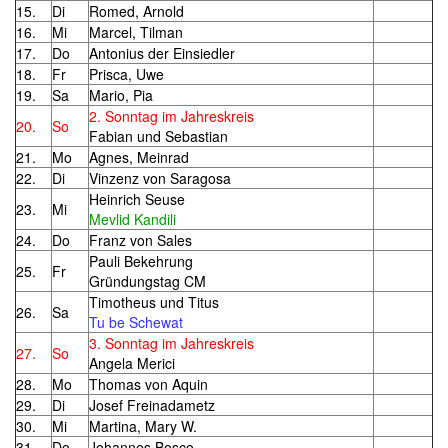
15.
Di
Romed, Arnold
16.
Mi
Marcel, Tilman
17.
Do
Antonius der Einsiedler
18.
Fr
Prisca, Uwe
19.
Sa
Mario, Pia
2. Sonntag im Jahreskreis
20.
So
Fabian und Sebastian
21.
Mo
Agnes, Meinrad
22.
Di
Vinzenz von Saragosa
Heinrich Seuse
23.
Mi
Mevlid Kandili
24.
Do
Franz von Sales
Pauli Bekehrung
25.
Fr
Gründungstag CM
Timotheus und Titus
26.
Sa
Tu be Schewat
3. Sonntag im Jahreskreis
27.
So
Angela Merici
28.
Mo
Thomas von Aquin
29.
Di
Josef Freinadametz
30.
Mi
Martina, Mary W.
31.
Do
Johannes Bosco