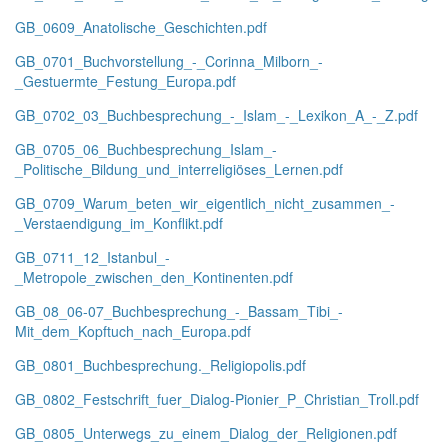
GB_0609_Anatolische_Geschichten.pdf
GB_0701_Buchvorstellung_-_Corinna_Milborn_-
_Gestuermte_Festung_Europa.pdf
GB_0702_03_Buchbesprechung_-_Islam_-_Lexikon_A_-_Z.pdf
GB_0705_06_Buchbesprechung_Islam_-
_Politische_Bildung_und_interreligiöses_Lernen.pdf
GB_0709_Warum_beten_wir_eigentlich_nicht_zusammen_-
_Verstaendigung_im_Konflikt.pdf
GB_0711_12_Istanbul_-
_Metropole_zwischen_den_Kontinenten.pdf
GB_08_06-07_Buchbesprechung_-_Bassam_Tibi_-
Mit_dem_Kopftuch_nach_Europa.pdf
GB_0801_Buchbesprechung._Religiopolis.pdf
GB_0802_Festschrift_fuer_Dialog-Pionier_P_Christian_Troll.pdf
GB_0805_Unterwegs_zu_einem_Dialog_der_Religionen.pdf