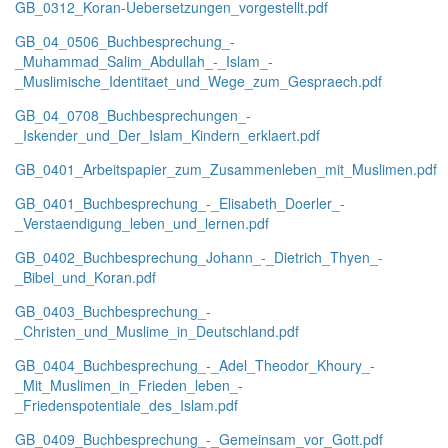
GB_0312_Koran-Uebersetzungen_vorgestellt.pdf
GB_04_0506_Buchbesprechung_-
_Muhammad_Salim_Abdullah_-_Islam_-
_Muslimische_Identitaet_und_Wege_zum_Gespraech.pdf
GB_04_0708_Buchbesprechungen_-
_Iskender_und_Der_Islam_Kindern_erklaert.pdf
GB_0401_Arbeitspapier_zum_Zusammenleben_mit_Muslimen.pdf
GB_0401_Buchbesprechung_-_Elisabeth_Doerler_-
_Verstaendigung_leben_und_lernen.pdf
GB_0402_Buchbesprechung_Johann_-_Dietrich_Thyen_-
_Bibel_und_Koran.pdf
GB_0403_Buchbesprechung_-
_Christen_und_Muslime_in_Deutschland.pdf
GB_0404_Buchbesprechung_-_Adel_Theodor_Khoury_-
_Mit_Muslimen_in_Frieden_leben_-
_Friedenspotentiale_des_Islam.pdf
GB_0409_Buchbesprechung_-_Gemeinsam_vor_Gott.pdf