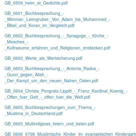
GB_0509_heim_at_Gedichte.pdf
GB_0601_Buchbesprechung_-
_Wimmer._Leimgruber._Von_Adam_bis_Muhammed_-
_Bibel_und_Koran_im_Vergleich.pdf
GB_0602_Buchbesprechung_-_Synagoge_-_Kirche_-
_Moschee_-
_Kultraeume_erfahren_und_Religionen_entdecken.pdf
GB_0602_Werte_als_Wertsicherung.pdf
GB_0603_Buchbesprechung_-_Antonia_Rados_-
_Gucci_gegen_Allah_-
_Der_Kampf_um_den_neuen_Nahen_Osten.pdf
GB_0604_Christa_Pongratz-Lippitt_-_Franz_Kardinal_Koenig_-
_Offen_fuer_Gott_-_offen_fuer_die_Welt.pdf
GB_0605_Buchbesprechungen_zum_Thema_-
_Muslima_in_Deutschland.pdf
GB_0605_Multireligioes_feiern_und_beten.pdf
GB_0606_0708_Muslimische_Kinder_im_evangelischen_Kindergart