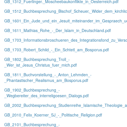
GB_1312_Fuerlinger._Moscheebaukonflikte_in_Oesterreich.pdf
GB_1512_Buchbesprechung_Bischof_Scheuer,_Wider_dem_kirchlic
GB_1601_Ein_Jude_und_ein_Jesuit_miteinander_im_Gespraech_ue
GB_1611_Mathias_Rohe_-_Der_Islam_in_Deutschland.pdf
GB_1703_Informationsbroschueren_des_Integrationsfond_zu_Versc
GB_1703_Robert_Schild_-_Ein_Schtetl_am_Bosporus.pdf
GB_1802_Buchbesprechung_Troll_-
_Wer_ist_Jesus_Christus_fuer_mich.pdf
GB_1811_Buchvorstellung_-_Anton_Lehmden_-
_Phantastischer_Realismus_am_Bosporus.pdf
GB_1902_Buchbesprechung_-
_Wegbereiter_des_interreligoesen_Dialogs.pdf
GB_2002_Buchbesprechung_Studienreihe_Islamische_Theologie_
GB_2010_Felix_Koerner_SJ_-_Politische_Religion.pdf
GB_2101_Buchbesprechung_-