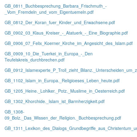
GB_0811_Buchbesprechung_Barbara_Frischmuth_-
_Vom_Fremdeln_und_vom_Eigentuemeln.pdf
GB_0812_Der_Koran_fuer_Kinder_und_Erwachsene.pdf
GB_0902_03_Klaus_Kreiser_-_Atatuerk_-_Eine_Biographie.pdf
GB_0906_07_Felix_Koerner_Kirche_im_Angesicht_des_Islam.pdf
GB_0909_10_Die_Tuerkei_in_Europa_-_Den
Teufelskreis_durchbrechen.pdf
GB_0912_Islamexperte_P_Troll_zieht_Bilanz._Unterscheiden_um_z
GB_1102_Islam_in_Europa._Religioeses_Leben_heute.pdf
GB_1205_Heine._Lohlker._Potz._Muslime_in_Oesterreich.pdf
GB_1302_Khorchide._Islam_ist_Barmherzigkeit.pdf
GB_1308-
09_Bolz._Das_Wissen_der_Religion._Buchbesprechung.pdf
GB_1311_Lexikon_des_Dialogs_Grundbegriffe_aus_Christentum_un