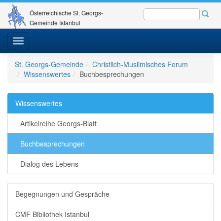
Österreichische St. Georgs-
Gemeinde Istanbul
Toggle
navigation
St. Georgs-Gemeinde
Christlich-Muslimisches Forum
Wissenswertes
Buchbesprechungen
Wissenswertes
Artikelreihe Georgs-Blatt
Buchbesprechungen
Dialog des Lebens
Begegnungen und Gespräche
CMF Bibliothek Istanbul