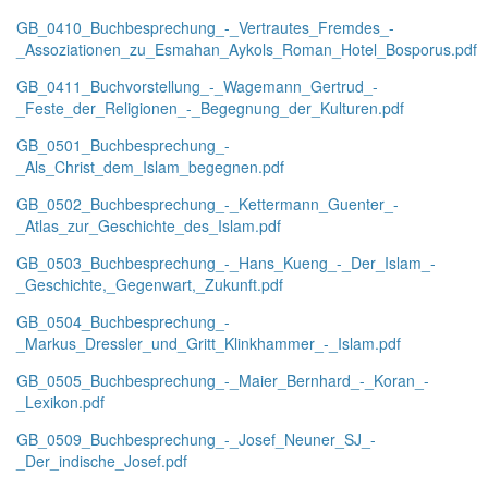
GB_0410_Buchbesprechung_-_Vertrautes_Fremdes_-
_Assoziationen_zu_Esmahan_Aykols_Roman_Hotel_Bosporus.pdf
GB_0411_Buchvorstellung_-_Wagemann_Gertrud_-
_Feste_der_Religionen_-_Begegnung_der_Kulturen.pdf
GB_0501_Buchbesprechung_-
_Als_Christ_dem_Islam_begegnen.pdf
GB_0502_Buchbesprechung_-_Kettermann_Guenter_-
_Atlas_zur_Geschichte_des_Islam.pdf
GB_0503_Buchbesprechung_-_Hans_Kueng_-_Der_Islam_-
_Geschichte,_Gegenwart,_Zukunft.pdf
GB_0504_Buchbesprechung_-
_Markus_Dressler_und_Gritt_Klinkhammer_-_Islam.pdf
GB_0505_Buchbesprechung_-_Maier_Bernhard_-_Koran_-
_Lexikon.pdf
GB_0509_Buchbesprechung_-_Josef_Neuner_SJ_-
_Der_indische_Josef.pdf