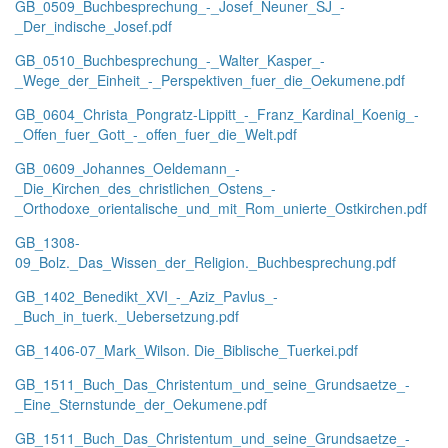
GB_0509_Buchbesprechung_-_Josef_Neuner_SJ_-
_Der_indische_Josef.pdf
GB_0510_Buchbesprechung_-_Walter_Kasper_-
_Wege_der_Einheit_-_Perspektiven_fuer_die_Oekumene.pdf
GB_0604_Christa_Pongratz-Lippitt_-_Franz_Kardinal_Koenig_-
_Offen_fuer_Gott_-_offen_fuer_die_Welt.pdf
GB_0609_Johannes_Oeldemann_-
_Die_Kirchen_des_christlichen_Ostens_-
_Orthodoxe_orientalische_und_mit_Rom_unierte_Ostkirchen.pdf
GB_1308-
09_Bolz._Das_Wissen_der_Religion._Buchbesprechung.pdf
GB_1402_Benedikt_XVI_-_Aziz_Pavlus_-
_Buch_in_tuerk._Uebersetzung.pdf
GB_1406-07_Mark_Wilson. Die_Biblische_Tuerkei.pdf
GB_1511_Buch_Das_Christentum_und_seine_Grundsaetze_-
_Eine_Sternstunde_der_Oekumene.pdf
GB_1511_Buch_Das_Christentum_und_seine_Grundsaetze_-