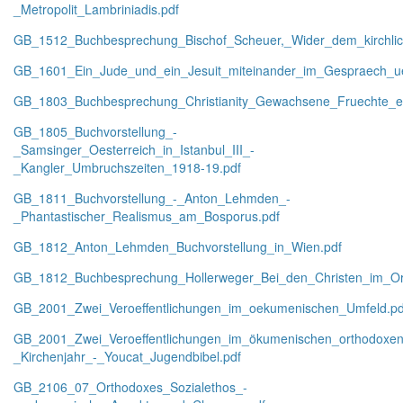
_Metropolit_Lambriniadis.pdf
GB_1512_Buchbesprechung_Bischof_Scheuer,_Wider_dem_kirchlic
GB_1601_Ein_Jude_und_ein_Jesuit_miteinander_im_Gespraech_ue
GB_1803_Buchbesprechung_Christianity_Gewachsene_Fruechte_
GB_1805_Buchvorstellung_-
_Samsinger_Oesterreich_in_Istanbul_III_-
_Kangler_Umbruchszeiten_1918-19.pdf
GB_1811_Buchvorstellung_-_Anton_Lehmden_-
_Phantastischer_Realismus_am_Bosporus.pdf
GB_1812_Anton_Lehmden_Buchvorstellung_in_Wien.pdf
GB_1812_Buchbesprechung_Hollerweger_Bei_den_Christen_im_Ori
GB_2001_Zwei_Veroeffentlichungen_im_oekumenischen_Umfeld.pd
GB_2001_Zwei_Veroeffentlichungen_im_ökumenischen_orthodoxe
_Kirchenjahr_-_Youcat_Jugendbibel.pdf
GB_2106_07_Orthodoxes_Sozialethos_-