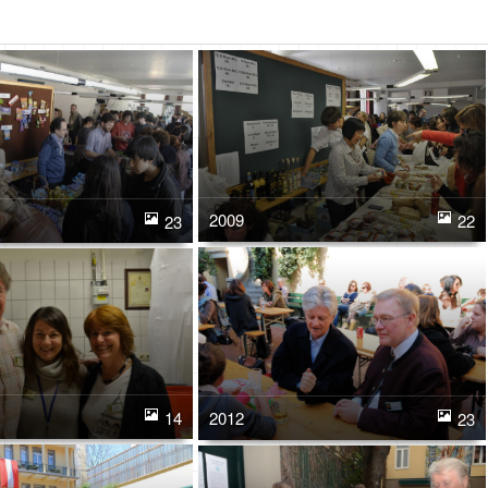
2009
22
23
2012
14
23