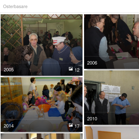
Osterbasare
2006
2005
12
2010
2014
17