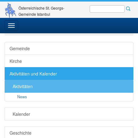
Österreichische St. Georgs-
Gemeinde Istanbul
St. Georgs-Gemeinde
Gemeinde - Kirche
Toggle
Aktivitäten und Kalender
Aktivitäten
News
navigation
Gemeinde
Kirche
Aktivitäten und Kalender
Aktivitäten
News
Kalender
Geschichte