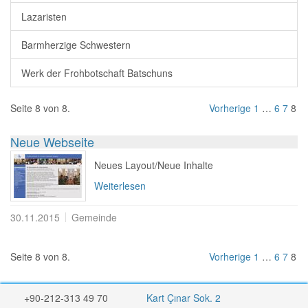
Lazaristen
Barmherzige Schwestern
Werk der Frohbotschaft Batschuns
Seite 8 von 8.
Vorherige
1
…
6
7
8
Neue Webseite
Neues Layout/Neue Inhalte
Weiterlesen
30.11.2015
Gemeinde
Seite 8 von 8.
Vorherige
1
…
6
7
8
+90-212-313 49 70
Kart Çınar Sok. 2