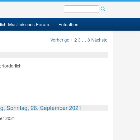
tlich-Muslimisches Forum
Fotoalben
Vorherige
1
2
3
…
8
Nächste
rforderlich
org, Sonntag, 26. September 2021
ber 2021