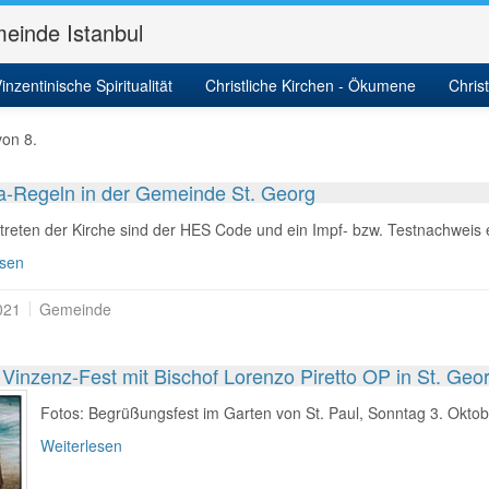
einde Istanbul
itäten und Kalender
inzentinische Spiritualität
Aktivitäten
Christliche Kirchen - Ökumene
News
Chris
von 8.
-Regeln in der Gemeinde St. Georg
reten der Kirche sind der HES Code und ein Impf- bzw. Testnachweis e
esen
021
Gemeinde
 Vinzenz-Fest mit Bischof Lorenzo Piretto OP in St. Ge
Fotos: Begrüßungsfest im Garten von St. Paul, Sonntag 3. Okto
Weiterlesen