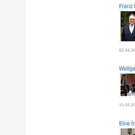
Franz 
02.04.2
Weltge
10.03.2
Eine t