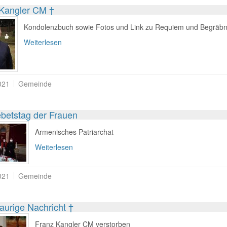
Kangler CM †
Kondolenzbuch sowie Fotos und Link zu Requiem und Begräbn
Weiterlesen
021
Gemeinde
betstag der Frauen
Armenisches Patriarchat
Weiterlesen
021
Gemeinde
raurige Nachricht †
Franz Kangler CM verstorben