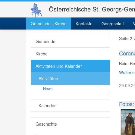
Österreichische St. Georgs-Gem
Gemeinde - Kirche
St. Georgs-Gemeinde
Kontakte
Gemeinde - Kirche
Georgsblatt
Aktiv
V
Seite 2 
Gemeinde
Corona
Kirche
Beim Bet
Aktivitäten und Kalender
Weiterl
Aktivitäten
29.09.2
News
Fotos:
Kalender
Geschichte