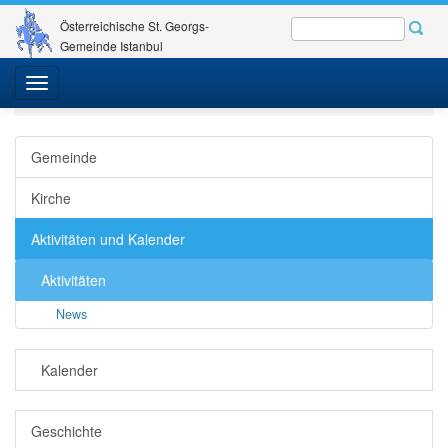
Österreichische St. Georgs-
Gemeinde Istanbul
St. Georgs-Gemeinde
Gemeinde - Kirche
Toggle
Aktivitäten und Kalender
Aktivitäten
News
Detail
navigation
Gemeinde
Kirche
Aktivitäten und Kalender
Aktivitäten
News
Kalender
Geschichte