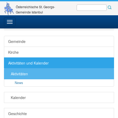
Österreichische St. Georgs-
Gemeinde Istanbul
St. Georgs-Gemeinde
Gemeinde - Kirche
Toggle
Aktivitäten und Kalender
Aktivitäten
News
Detail
navigation
Gemeinde
Kirche
Aktivitäten und Kalender
Aktivitäten
News
Kalender
Geschichte