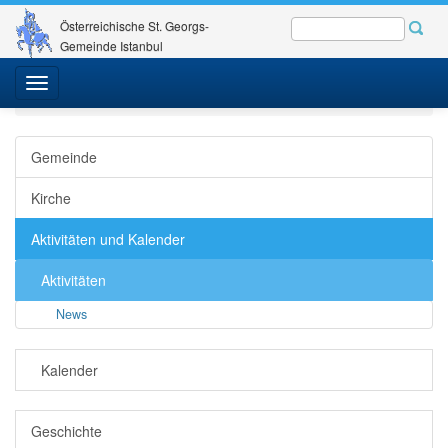
Österreichische St. Georgs-
Gemeinde Istanbul
St. Georgs-Gemeinde
Gemeinde - Kirche
Toggle
Aktivitäten und Kalender
Aktivitäten
News
Detail
navigation
Gemeinde
Kirche
Aktivitäten und Kalender
Aktivitäten
News
Kalender
Geschichte