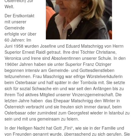
Österreich) zur
Welt.
Der Erstkontakt
mit unserer
Gemeinde
erfolgte vor über
60 Jahren: Im
Juni 1958 wurden Josefine und Eduard Matschnigg von Herrn
Superior Ernest Raidl getraut. Ihre drei Töchter Christiane,
Veronica und Irene sind Absolventinnen unserer Schule. In den
1960er Jahren haben sie unter Superior Franz Oizinger
begonnen intensiv am Gemeinde- und Gottesdienstleben
teilzunehmen. Frau Maschnigg war eifrige Würstelverkäuferin
beim Osterbasar und half später in der Tombola mit. Sie setzte
sich für sozial Schwache ein und war seit den Anfängen bis zu
ihrem Tod aktives Mitglied unserer Vinzenzgemeinschaft. Die
letzten Jahre haben das Ehepaar Matschnigg den Winter in
Österreich verbracht und sie freuten sich immer darauf, beim
Osterbasar oder zumindest zum Georgsfest wieder in Istanbul zu
sein und mit uns gemeinsam zu feiern.
In der Heiligen Nacht hat Gott „Fini“, wie sie in der Familie und
von Freunden genannt wurde, überraschend zu sich gerufen. Sie