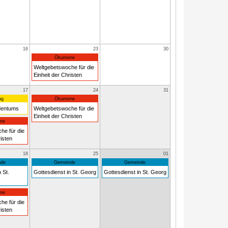
16
23
30
Ökumene
Weltgebetswoche für die
Einheit der Christen
17
24
31
ag
Ökumene
dentums
Weltgebetswoche für die
Einheit der Christen
ne
he für die
isten
18
25
01
de
Gemeinde
Gemeinde
 St.
Gottesdienst in St. Georg
Gottesdienst in St. Georg
ne
he für die
isten