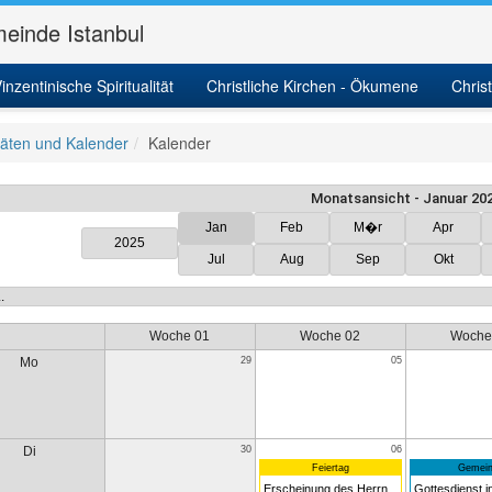
einde Istanbul
inzentinische Spiritualität
Christliche Kirchen - Ökumene
Chris
itäten und Kalender
Kalender
Monatsansicht - Januar 20
Jan
Feb
M�r
Apr
2025
Jul
Aug
Sep
Okt
Woche 01
Woche 02
Woche
Mo
29
05
Di
30
06
Feiertag
Gemein
Erscheinung des Herrn
Gottesdienst in