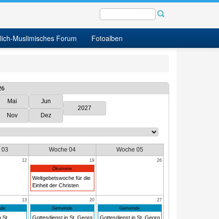
tlich-Muslimisches Forum
Fotoalben
26
Mai
Jun
2027
Nov
Dez
 03
Woche 04
Woche 05
12
19
26
Ökumene
Weltgebetswoche für die
Einheit der Christen
13
20
27
de
Gemeinde
Gemeinde
 St.
Gottesdienst in St. Georg
Gottesdienst in St. Georg