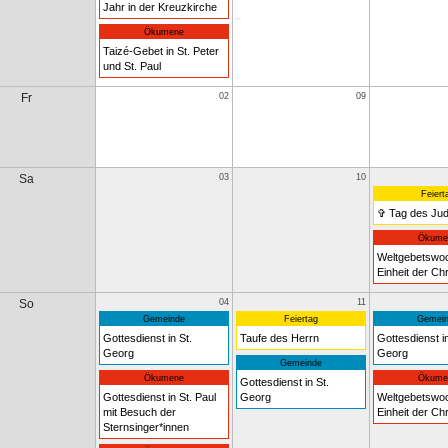
Jahr in der Kreuzkirche
Ökumene
Taizé-Gebet in St. Peter
und St. Paul
Fr
02
09
Sa
03
10
Feiert
✞ Tag des Ju
Ökume
Weltgebetswoc
Einheit der Chr
So
04
11
Gemeinde
Feiertag
Gemein
Gottesdienst in St.
Taufe des Herrn
Gottesdienst in
Georg
Georg
Gemeinde
Ökumene
Ökume
Gottesdienst in St.
Gottesdienst in St. Paul
Georg
Weltgebetswoc
mit Besuch der
Einheit der Chr
Sternsinger*innen