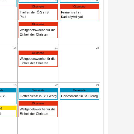
Ökumene
Ökumene
Treffen der ÖiS in St.
Frauentreff in
Paul
Kadıköy/Altıyol
Ökumene
Weltgebetswoche für die
Einheit der Christen
14
21
28
Ökumene
Weltgebetswoche für die
Einheit der Christen
15
22
29
de
Gemeinde
Gemeinde
 St.
Gottesdienst in St. Georg
Gottesdienst in St. Georg
Ökumene
ag
Weltgebetswoche für die
i
Einheit der Christen