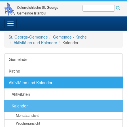
Österreichische St. Georgs-
Gemeinde Istanbul
Toggle
navigation
St. Georgs-Gemeinde
Gemeinde - Kirche
Aktivitäten und Kalender
Kalender
Gemeinde
Kirche
Aktivitäten und Kalender
Aktivitäten
Kalender
Monatsansicht
Wochenansicht