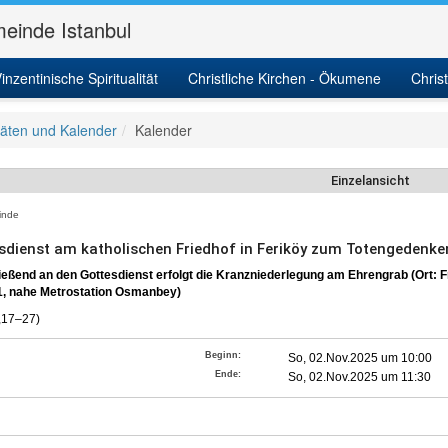
einde Istanbul
inzentinische Spiritualität
Christliche Kirchen - Ökumene
Chris
itäten und Kalender
Kalender
Einzelansicht
nde
sdienst am katholischen Friedhof in Feriköy zum Totengedenke
eßend an den Gottesdienst erfolgt die Kranzniederlegung am Ehrengrab (Ort: F
1, nahe Metrostation Osmanbey)
,17–27)
Beginn:
So, 02.Nov.2025 um 10:00
Ende:
So, 02.Nov.2025 um 11:30