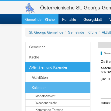
Österreichische St. Georgs-Gem
Gemeinde - Kirche
Kontakte
Georgsblatt
V
St. Georgs-Gemeinde
Gemeinde - Kirche
Aktiv
Gemeinde
Gemei
Kirche
Gotte
Aktivitäten und Kalender
Anschli
Sok. 9/
Aktivitäten
(Joh 11
Kalender
Monatsansicht
Wochenansicht
Zurück
Kommende Termine