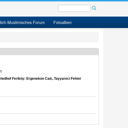
tlich-Muslimisches Forum
Fotoalben
n
riedhof Feriköy: Ergenekon Cad., Tayyareci Fehmi