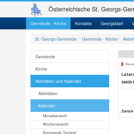
Österreichische St. Georgs-Gem
Gemeinde - Kirche
Kontakte
Georgsblatt
V
St. Georgs-Gemeinde
Gemeinde - Kirche
Aktiv
Gemeinde
Ökum
Kirche
Later
Aktivitäten und Kalender
34435 I
Aktivitäten
Kalender
Zurück
Monatsansicht
Wochenansicht
Kommende Termine