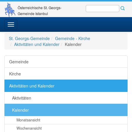
Österreichische St. Georgs-
Gemeinde Istanbul
Toggle
navigation
St. Georgs-Gemeinde
Gemeinde - Kirche
Aktivitäten und Kalender
Kalender
Gemeinde
Kirche
Aktivitäten und Kalender
Aktivitäten
Kalender
Monatsansicht
Wochenansicht