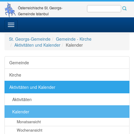
Österreichische St. Georgs-
Gemeinde Istanbul
Toggle
navigation
St. Georgs-Gemeinde
Gemeinde - Kirche
Aktivitäten und Kalender
Kalender
Gemeinde
Kirche
Aktivitäten und Kalender
Aktivitäten
Kalender
Monatsansicht
Wochenansicht