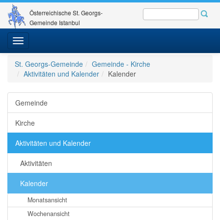
Österreichische St. Georgs-
Gemeinde Istanbul
Toggle
navigation
St. Georgs-Gemeinde
Gemeinde - Kirche
Aktivitäten und Kalender
Kalender
Gemeinde
Kirche
Aktivitäten und Kalender
Aktivitäten
Kalender
Monatsansicht
Wochenansicht