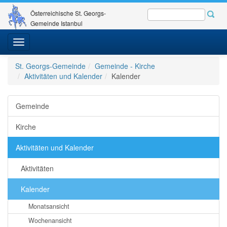
Österreichische St. Georgs-
Gemeinde Istanbul
Toggle
navigation
St. Georgs-Gemeinde
Gemeinde - Kirche
Aktivitäten und Kalender
Kalender
Gemeinde
Kirche
Aktivitäten und Kalender
Aktivitäten
Kalender
Monatsansicht
Wochenansicht