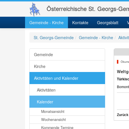
Österreichische St. Georgs-Gem
Gemeinde - Kirche
Kontakte
Georgsblatt
V
St. Georgs-Gemeinde
Gemeinde - Kirche
Aktiv
Gemeinde
Ökum
Kirche
Weltg
Aktivitäten und Kalender
Türkisc
Bomonti
Aktivitäten
Kalender
Monatsansicht
Zurück
Wochenansicht
Kommende Termine