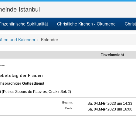
einde Istanbul
inzentinische Spiritualität
Christliche Kirchen - Ökumene
Chris
itäten und Kalender
Kalender
Einzelansicht
ene
ebetstag der Frauen
hsprachiger Gottesdienst
 (Petites Soeurs de Pauvres, Ortakır Sok 2)
Beginn:
Sa, 04.M�r.2023 um 14:33
Ende:
Sa, 04.M�r.2023 um 16:00