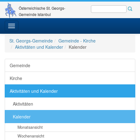
Österreichische St. Georgs-
Gemeinde Istanbul
Toggle
navigation
St. Georgs-Gemeinde
Gemeinde - Kirche
Aktivitäten und Kalender
Kalender
Gemeinde
Kirche
Aktivitäten und Kalender
Aktivitäten
Kalender
Monatsansicht
Wochenansicht