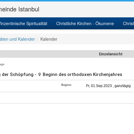
einde Istanbul
inzentinische Spiritualität
Christliche Kirchen - Ökumene
Chris
itäten und Kalender
Kalender
Einzelansicht
age
 der Schöpfung - ✞ Beginn des orthodoxen Kirchenjahres
Beginn:
Fr, 01.Sep.2023 , ganztägig