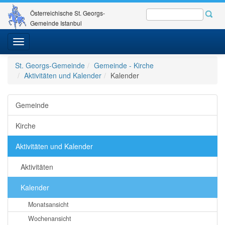
Österreichische St. Georgs-
Gemeinde Istanbul
Toggle
navigation
St. Georgs-Gemeinde
Gemeinde - Kirche
Aktivitäten und Kalender
Kalender
Gemeinde
Kirche
Aktivitäten und Kalender
Aktivitäten
Kalender
Monatsansicht
Wochenansicht