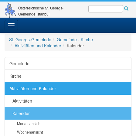
Österreichische St. Georgs-
Gemeinde Istanbul
Toggle
navigation
St. Georgs-Gemeinde
Gemeinde - Kirche
Aktivitäten und Kalender
Kalender
Gemeinde
Kirche
Aktivitäten und Kalender
Aktivitäten
Kalender
Monatsansicht
Wochenansicht