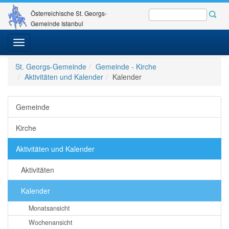
Österreichische St. Georgs-
Gemeinde Istanbul
Toggle
navigation
St. Georgs-Gemeinde
Gemeinde - Kirche
Aktivitäten und Kalender
Kalender
Gemeinde
Kirche
Aktivitäten und Kalender
Aktivitäten
Kalender
Monatsansicht
Wochenansicht