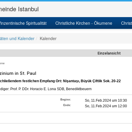
einde Istanbul
inzentinische Spiritualität
Christliche Kirchen - Ökumene
Chris
itäten und Kalender
Kalender
Einzelansicht
ene
zinium in St. Paul
chließendem festlichen Empfang Ort: Nişantaşı, Büyük Çiftlik Sok. 20-22
diger: Prof. P. DDr. Horacio E. Lona SDB, Benediktbeuern
Beginn:
So, 11.Feb.2024 um 10:30
Ende:
So, 11.Feb.2024 um 12:00