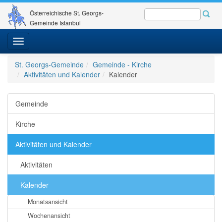
Österreichische St. Georgs-
Gemeinde Istanbul
Toggle
navigation
St. Georgs-Gemeinde
Gemeinde - Kirche
Aktivitäten und Kalender
Kalender
Gemeinde
Kirche
Aktivitäten und Kalender
Aktivitäten
Kalender
Monatsansicht
Wochenansicht