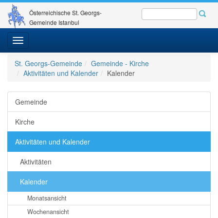
Österreichische St. Georgs-
Gemeinde Istanbul
Toggle
navigation
St. Georgs-Gemeinde
Gemeinde - Kirche
Aktivitäten und Kalender
Kalender
Gemeinde
Kirche
Aktivitäten und Kalender
Aktivitäten
Kalender
Monatsansicht
Wochenansicht