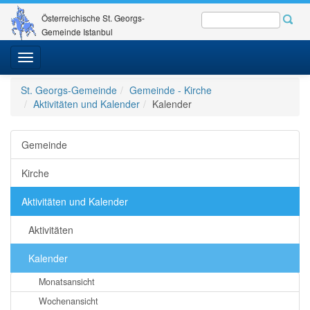
Österreichische St. Georgs-
Gemeinde Istanbul
Toggle
navigation
St. Georgs-Gemeinde
Gemeinde - Kirche
Aktivitäten und Kalender
Kalender
Gemeinde
Kirche
Aktivitäten und Kalender
Aktivitäten
Kalender
Monatsansicht
Wochenansicht