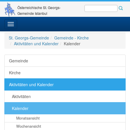
Österreichische St. Georgs-
Gemeinde Istanbul
Toggle
navigation
St. Georgs-Gemeinde
Gemeinde - Kirche
Aktivitäten und Kalender
Kalender
Gemeinde
Kirche
Aktivitäten und Kalender
Aktivitäten
Kalender
Monatsansicht
Wochenansicht