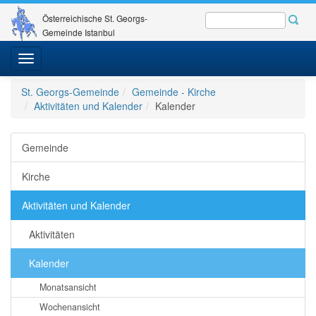
Österreichische St. Georgs-
Gemeinde Istanbul
Toggle
navigation
St. Georgs-Gemeinde
Gemeinde - Kirche
Aktivitäten und Kalender
Kalender
Gemeinde
Kirche
Aktivitäten und Kalender
Aktivitäten
Kalender
Monatsansicht
Wochenansicht