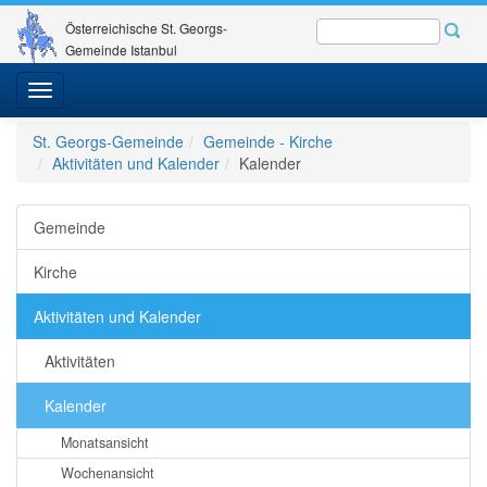
Österreichische St. Georgs-
Gemeinde Istanbul
Toggle
navigation
St. Georgs-Gemeinde
Gemeinde - Kirche
Aktivitäten und Kalender
Kalender
Gemeinde
Kirche
Aktivitäten und Kalender
Aktivitäten
Kalender
Monatsansicht
Wochenansicht