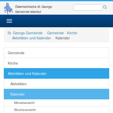
Österreichische St. Georgs-
Gemeinde Istanbul
Toggle
navigation
St. Georgs-Gemeinde
Gemeinde - Kirche
Aktivitäten und Kalender
Kalender
Gemeinde
Kirche
Aktivitäten und Kalender
Aktivitäten
Kalender
Monatsansicht
Wochenansicht