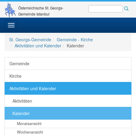
Österreichische St. Georgs-
Gemeinde Istanbul
Toggle
navigation
St. Georgs-Gemeinde
Gemeinde - Kirche
Aktivitäten und Kalender
Kalender
Gemeinde
Kirche
Aktivitäten und Kalender
Aktivitäten
Kalender
Monatsansicht
Wochenansicht