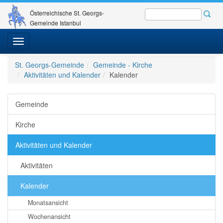
Österreichische St. Georgs-
Gemeinde Istanbul
Toggle
navigation
St. Georgs-Gemeinde
Gemeinde - Kirche
Aktivitäten und Kalender
Kalender
Gemeinde
Kirche
Aktivitäten und Kalender
Aktivitäten
Kalender
Monatsansicht
Wochenansicht