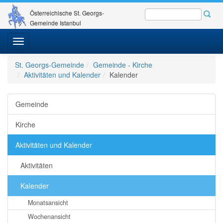
Österreichische St. Georgs-
Gemeinde Istanbul
Toggle
navigation
St. Georgs-Gemeinde
Gemeinde - Kirche
Aktivitäten und Kalender
Kalender
Gemeinde
Kirche
Aktivitäten und Kalender
Aktivitäten
Kalender
Monatsansicht
Wochenansicht