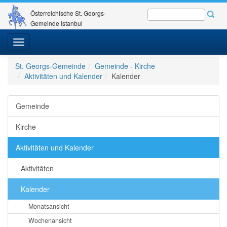
Österreichische St. Georgs-
Gemeinde Istanbul
Toggle
navigation
St. Georgs-Gemeinde
Gemeinde - Kirche
Aktivitäten und Kalender
Kalender
Gemeinde
Kirche
Aktivitäten und Kalender
Aktivitäten
Kalender
Monatsansicht
Wochenansicht