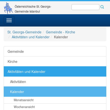
Österreichische St. Georgs-
Gemeinde Istanbul
Toggle
navigation
St. Georgs-Gemeinde
Gemeinde - Kirche
Aktivitäten und Kalender
Kalender
Gemeinde
Kirche
Aktivitäten und Kalender
Aktivitäten
Kalender
Monatsansicht
Wochenansicht