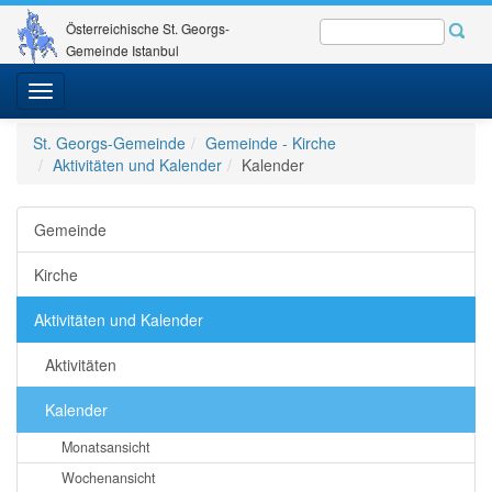
Österreichische St. Georgs-
Gemeinde Istanbul
Toggle
navigation
St. Georgs-Gemeinde
Gemeinde - Kirche
Aktivitäten und Kalender
Kalender
Gemeinde
Kirche
Aktivitäten und Kalender
Aktivitäten
Kalender
Monatsansicht
Wochenansicht