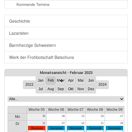
Kommende Termine
Geschichte
Lazaristen
Barmherzige Schwestern
Werk der Frohbotschaft Batschuns
Monatsansicht - Februar 2023
Jan
Feb
M�r
Apr
Mai
Jun
2022
2024
Jul
Aug
Sep
Okt
Nov
Dez
Woche 05
Woche 06
Woche 07
Woche 08
Woche 09
Mo
30
06
13
20
27
Di
31
07
14
21
28
Ökumene
Gemeinde
Gemeinde
Gemeinde
Gemeinde