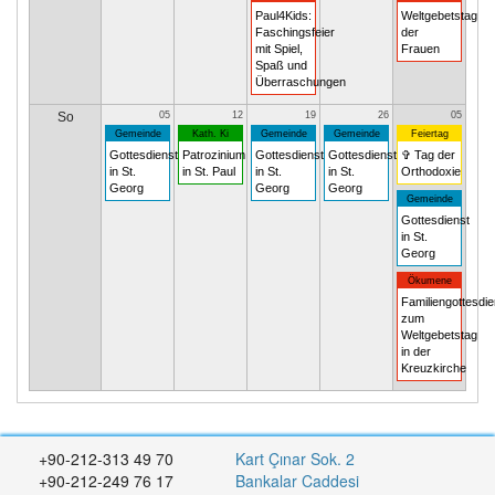
Paul4Kids:
Weltgebetstag
Faschingsfeier
der
mit Spiel,
Frauen
Spaß und
Überraschungen
So
05
12
19
26
05
Gemeinde
Kath. Ki
Gemeinde
Gemeinde
Feiertag
Gottesdienst
Patrozinium
Gottesdienst
Gottesdienst
✞ Tag der
in St.
in St. Paul
in St.
in St.
Orthodoxie
Georg
Georg
Georg
Gemeinde
Gottesdienst
in St.
Georg
Ökumene
Familiengottesdie
zum
Weltgebetstag
in der
Kreuzkirche
+90-212-313 49 70
Kart Çınar Sok. 2
+90-212-249 76 17
Bankalar Caddesi