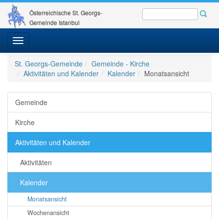
Österreichische St. Georgs-
Gemeinde Istanbul
Toggle
navigation
St. Georgs-Gemeinde
Gemeinde - Kirche
Aktivitäten und Kalender
Kalender
Monatsansicht
Gemeinde
Kirche
Aktivitäten und Kalender
Aktivitäten
Kalender
Monatsansicht
Wochenansicht