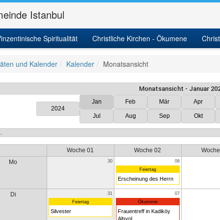
einde Istanbul
inzentinische Spiritualität
Christliche Kirchen - Ökumene
Chris
itäten und Kalender
Kalender
Monatsansicht
Monatsansicht - Januar 20
Jan
Feb
Mär
Apr
2024
Jul
Aug
Sep
Okt
Woche 01
Woche 02
Woche
Mo
30
06
Feiertag
Erscheinung des Herrn
Di
31
07
Feiertag
Ökumene
Silvester
Frauentreff in Kadiköy
Altıyol