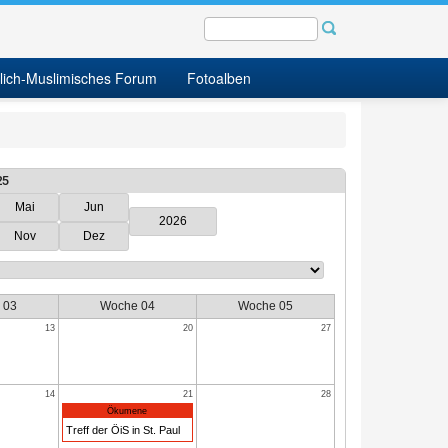
tlich-Muslimisches Forum
Fotoalben
25
Mai
Jun
2026
Nov
Dez
 03
Woche 04
Woche 05
13
20
27
14
21
28
Ökumene
Treff der ÖiS in St. Paul