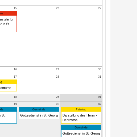
15
22
29
ne
asteln für
 in St.
16
23
30
17
24
31
ag
dentums
18
25
01
19
26
02
de
Gemeinde
Feiertag
 St.
Gottesdienst in St. Georg
Darstellung des Herrn -
Lichtmess
Gemeinde
Gottesdienst in St. Georg