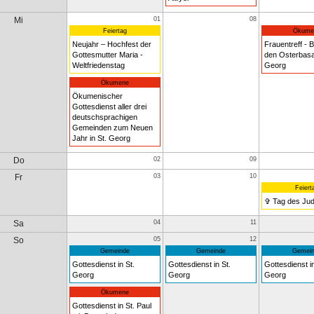
Mi
01
08
Feiertag
Ökume
Neujahr – Hochfest der
Frauentreff - B
Gottesmutter Maria -
den Osterbasar
Weltfriedenstag
Georg
Ökumene
Ökumenischer
Gottesdienst aller drei
deutschsprachigen
Gemeinden zum Neuen
Jahr in St. Georg
Do
02
09
Fr
03
10
Feiert
✞ Tag des Ju
Sa
04
11
So
05
12
Gemeinde
Gemeinde
Gemein
Gottesdienst in St.
Gottesdienst in St.
Gottesdienst in
Georg
Georg
Georg
Ökumene
Gottesdienst in St. Paul