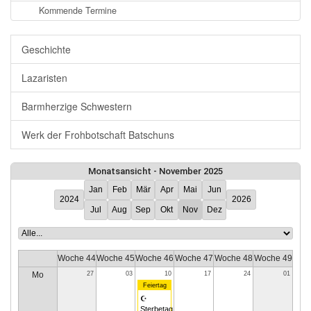
Kommende Termine
Geschichte
Lazaristen
Barmherzige Schwestern
Werk der Frohbotschaft Batschuns
Monatsansicht - November 2025
Jan
Feb
Mär
Apr
Mai
Jun
2024
2026
Jul
Aug
Sep
Okt
Nov
Dez
Woche 44
Woche 45
Woche 46
Woche 47
Woche 48
Woche 49
Mo
27
03
10
17
24
01
Feiertag
☪
Sterbetag