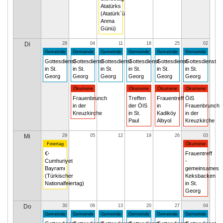
Atatürks
(Atatürk`ü
Anma
Günü)
Di
28
04
11
18
25
02
Gemeinde
Gemeinde
Gemeinde
Gemeinde
Gemeinde
Gemeinde
Gottesdienst
Gottesdienst
Gottesdienst
Gottesdienst
Gottesdienst
Gottesdienst
in St.
in St.
in St.
in St.
in St.
in St.
Georg
Georg
Georg
Georg
Georg
Georg
Ökumene
Ökumene
Ökumene
Ökumene
Frauenbrunch
Treffen
Frauentreff
ÖiS
in der
der ÖIS
in
Frauenbrunch
Kreuzkirche
in St.
Kadiköy
in der
Paul
Altıyol
Kreuzkirche
Mi
29
05
12
19
26
03
Feiertag
Ökumene
☪
Frauentreff
Cumhuriyet
-
Bayramı
gemeinsames
(Türkischer
Keksbacken
Nationalfeiertag)
in St.
Georg
Do
30
06
13
20
27
04
Gemeinde
Gemeinde
Gemeinde
Gemeinde
Gemeinde
Gemeinde