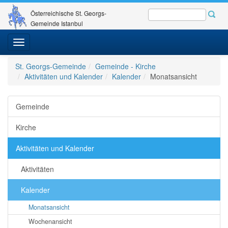
Österreichische St. Georgs-
Gemeinde Istanbul
Toggle
navigation
St. Georgs-Gemeinde
Gemeinde - Kirche
Aktivitäten und Kalender
Kalender
Monatsansicht
Gemeinde
Kirche
Aktivitäten und Kalender
Aktivitäten
Kalender
Monatsansicht
Wochenansicht