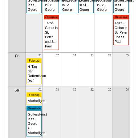
Gottesdienst
Gottesdienst
Gottesdienst
Gottesdienst
Gottesdienst
Gottesdienst
in St.
in St.
in St.
in St.
in St.
in St.
Georg
Georg
Georg
Georg
Georg
Georg
Ökumene
Ökumene
Taizé-
Taizé-
Gebet in
Gebet in
St.
St. Peter
Peter
und St.
und St.
Paul
Paul
Fr
31
07
14
21
28
05
Feiertag
✞ Tag
der
Reformation
(ev.)
Sa
01
08
15
22
29
06
Feiertag
Allerheiligen
Gemeinde
Gottesdienst
in St.
Georg
zu
Allerheiligen