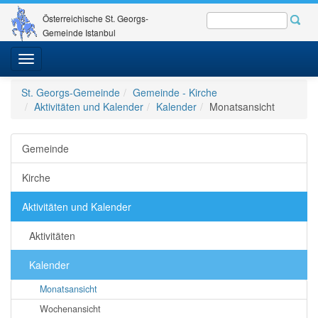
Österreichische St. Georgs-
Gemeinde Istanbul
Toggle
navigation
St. Georgs-Gemeinde
Gemeinde - Kirche
Aktivitäten und Kalender
Kalender
Monatsansicht
Gemeinde
Kirche
Aktivitäten und Kalender
Aktivitäten
Kalender
Monatsansicht
Wochenansicht