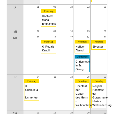
Di
01
08
15
22
29
Feiertag
Hochfest
Mariä
Empfängnis
Mi
02
09
16
23
30
Do
03
10
17
24
31
Feiertag
Feiertag
Feiertag
☪ Regaib
Heiliger
Silvester
Kandili
Abend
Gemeinde
Christmette
in St.
Georg
Fr
04
11
18
25
01
Feiertag
Feiertag
Feiertag
✡
Hochfest
Neujahr –
Chanukka
der
Hochfest
-
Geburt
der
Lichterfest
des Herrn
Gottesmutter
-
Maria -
Weihnachten
Weltfriedenstag
Sa
05
12
19
26
02