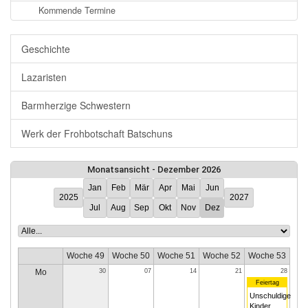
Kommende Termine
Geschichte
Lazaristen
Barmherzige Schwestern
Werk der Frohbotschaft Batschuns
Monatsansicht - Dezember 2026
Jan
Feb
Mär
Apr
Mai
Jun
2025
2027
Jul
Aug
Sep
Okt
Nov
Dez
Woche 49
Woche 50
Woche 51
Woche 52
Woche 53
Mo
30
07
14
21
28
Feiertag
Unschuldige
Kinder