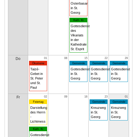
Osterbasar
in St.
Georg
Kath. Ki
Gottesdienst
des
Vikariats
in der
Kathedrale
St. Esprit
Do
01
08
15
22
29
Ökumene
Gemeinde
Gemeinde
Gemeinde
Taizé-
Gottesdienst
Gottesdienst
Gottesdienst
Gebet in
in St.
in St.
in St.
St. Peter
Georg
Georg
Georg
und St.
Paul
Fr
02
09
16
23
01
Feiertag
Gemeinde
Gemeinde
Darstellung
Kreuzweg
Kreuzweg
des Herrn
in St.
in St.
-
Georg
Georg
Lichtmess
Kath. Ki
Gottesdienst