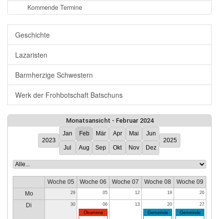
Kommende Termine
Geschichte
Lazaristen
Barmherzige Schwestern
Werk der Frohbotschaft Batschuns
Monatsansicht - Februar 2024
Jan
Feb
Mär
Apr
Mai
Jun
2023
2025
Jul
Aug
Sep
Okt
Nov
Dez
Woche 05
Woche 06
Woche 07
Woche 08
Woche 09
Mo
29
05
12
19
26
Di
30
06
13
20
27
Ökumene
Gemeinde
Gemeinde