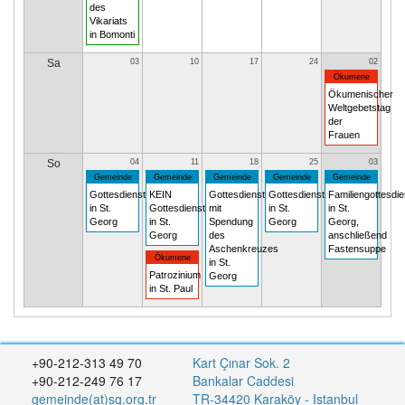
des
Vikariats
in Bomonti
Sa
03
10
17
24
02
Ökumene
Ökumenischer
Weltgebetstag
der
Frauen
So
04
11
18
25
03
Gemeinde
Gemeinde
Gemeinde
Gemeinde
Gemeinde
Gottesdienst
KEIN
Gottesdienst
Gottesdienst
Familiengottesdie
in St.
Gottesdienst
mit
in St.
in St.
Georg
in St.
Spendung
Georg
Georg,
Georg
des
anschließend
Aschenkreuzes
Fastensuppe
Ökumene
in St.
Patrozinium
Georg
in St. Paul
+90-212-313 49 70
Kart Çınar Sok. 2
+90-212-249 76 17
Bankalar Caddesi
gemeinde(at)sg.org.tr
TR-34420 Karaköy - Istanbul