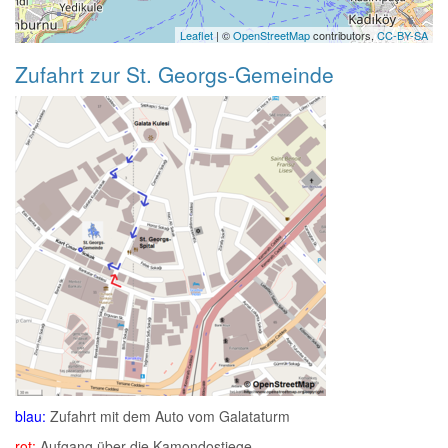
Leaflet
| ©
OpenStreetMap
contributors,
CC-BY-SA
Zufahrt zur St. Georgs-Gemeinde
blau:
Zufahrt mit dem Auto vom Galataturm
rot:
Aufgang über die Kamondostiege