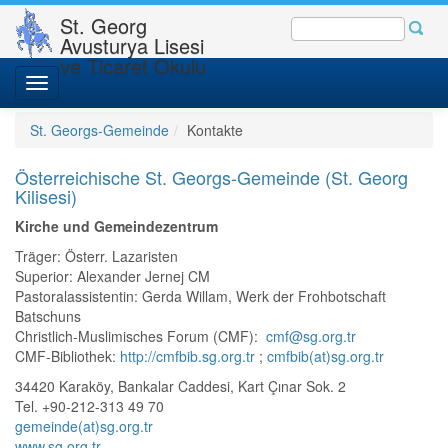
St. Georg
Avusturya Lisesi
ve Ticaret Okulu
Toggle
navigation
St. Georgs-Gemeinde
Kontakte
Österreichische St. Georgs-Gemeinde (St. Georg
Kilisesi)
Kirche und Gemeindezentrum
Träger: Österr. Lazaristen
Superior: Alexander Jernej CM
Pastoralassistentin: Gerda Willam, Werk der Frohbotschaft
Batschuns
Christlich-Muslimisches Forum (CMF):
cmf@sg.org.tr
CMF-Bibliothek:
http://cmfbib.sg.org.tr
;
cmfbib(at)sg.org.tr
34420 Karaköy, Bankalar Caddesi, Kart Çınar Sok. 2
Tel. +90-212-313 49 70
gemeinde(at)sg.org.tr
www.sg.org.tr