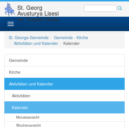
St. Georg
Avusturya Lisesi
ve Ticaret Okulu
Toggle
navigation
St. Georgs-Gemeinde
Gemeinde - Kirche
Aktivitäten und Kalender
Kalender
Gemeinde
Kirche
Aktivitäten und Kalender
Aktivitäten
Kalender
Monatsansicht
Wochenansicht