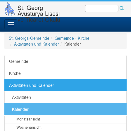
St. Georg
Avusturya Lisesi
ve Ticaret Okulu
Toggle
navigation
St. Georgs-Gemeinde
Gemeinde - Kirche
Aktivitäten und Kalender
Kalender
Gemeinde
Kirche
Aktivitäten und Kalender
Aktivitäten
Kalender
Monatsansicht
Wochenansicht