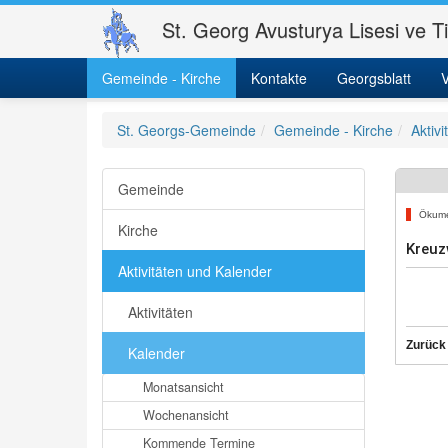
St. Georg Avusturya Lisesi ve T
Gemeinde - Kirche
Kontakte
Georgsblatt
V
St. Georgs-Gemeinde
Gemeinde - Kirche
Aktiv
Gemeinde
Ökum
Kirche
Kreuz
Aktivitäten und Kalender
Aktivitäten
Zurück
Kalender
Monatsansicht
Wochenansicht
Kommende Termine