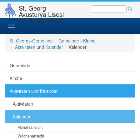
St. Georg
Avusturya Lisesi
ve Ticaret Okulu
Toggle
navigation
St. Georgs-Gemeinde
Gemeinde - Kirche
Aktivitäten und Kalender
Kalender
Gemeinde
Kirche
Aktivitäten und Kalender
Aktivitäten
Kalender
Monatsansicht
Wochenansicht