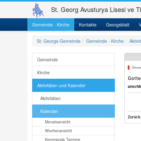
St. Georg Avusturya Lisesi ve T
Gemeinde - Kirche
Kontakte
Georgsblatt
V
St. Georgs-Gemeinde
Gemeinde - Kirche
Aktiv
Gemeinde
Ökum
Kirche
Gottes
Aktivitäten und Kalender
anschl
Aktivitäten
Kalender
Zurück
Monatsansicht
Wochenansicht
Kommende Termine