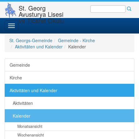
St. Georg
Avusturya Lisesi
ve Ticaret Okulu
Toggle
navigation
St. Georgs-Gemeinde
Gemeinde - Kirche
Aktivitäten und Kalender
Kalender
Gemeinde
Kirche
Aktivitäten und Kalender
Aktivitäten
Kalender
Monatsansicht
Wochenansicht